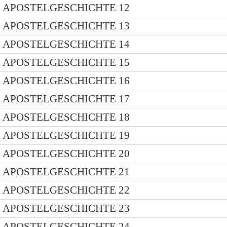
APOSTELGESCHICHTE 12
APOSTELGESCHICHTE 13
APOSTELGESCHICHTE 14
APOSTELGESCHICHTE 15
APOSTELGESCHICHTE 16
APOSTELGESCHICHTE 17
APOSTELGESCHICHTE 18
APOSTELGESCHICHTE 19
APOSTELGESCHICHTE 20
APOSTELGESCHICHTE 21
APOSTELGESCHICHTE 22
APOSTELGESCHICHTE 23
APOSTELGESCHICHTE 24