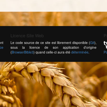
Licence Site Web
P
nt
Le code source de ce site est librement disponible (
Git
),
nce
sous la licence de son application d'origine
(
BrowserBible3
) quand celle-ci aura été
déterminée
.
Po